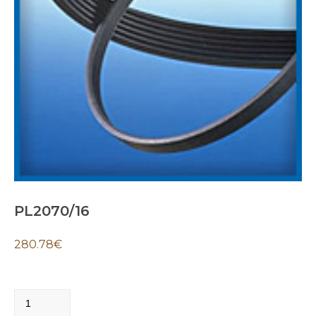
PL2070/16
280.78
€
PL2070/16
quantity