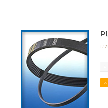
P
12.2
PL18
quan
DE