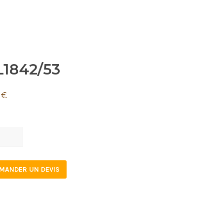
L1842/53
1
€
42/53
tity
MANDER UN DEVIS