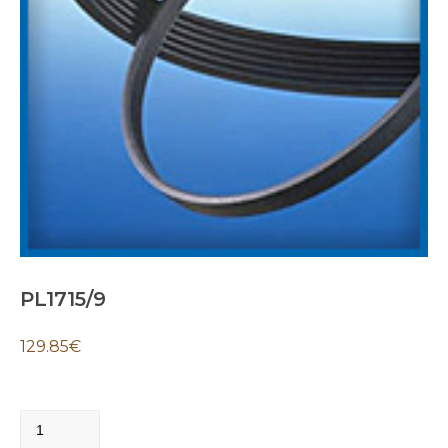
PL1715/9
129.85
€
PL1715/9
quantity