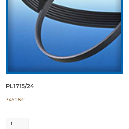
PL1715/24
346.28
€
PL1715/24
quantity