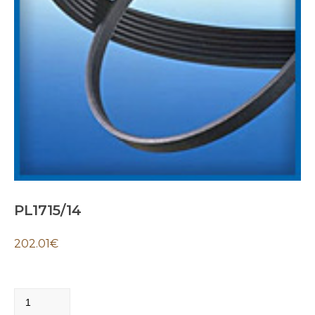
PL1715/14
202.01
€
PL1715/14
quantity