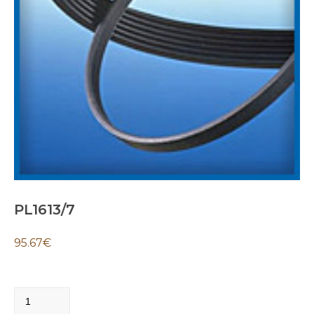
PL1613/7
95.67
€
PL1613/7
quantity