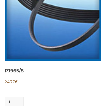
PJ965/8
24.77
€
PJ965/8
quantity