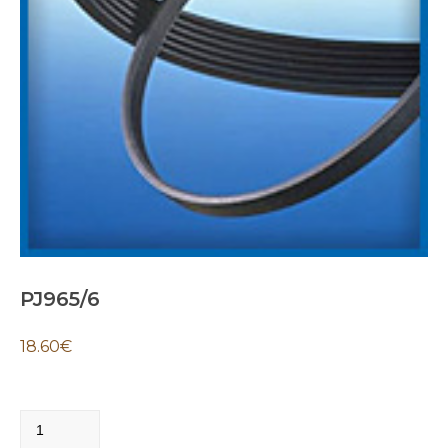
PJ965/6
18.60
€
PJ965/6
quantity