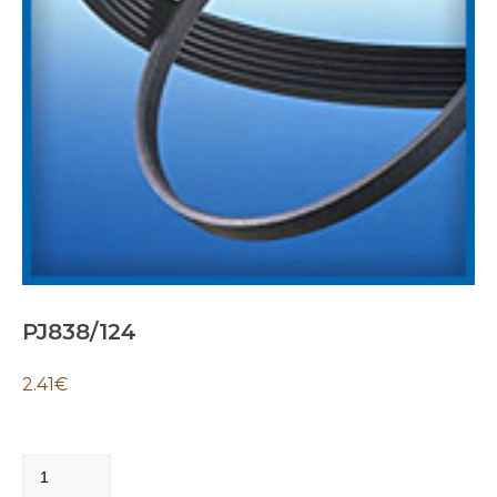
PJ838/124
2.41
€
PJ838/124
quantity