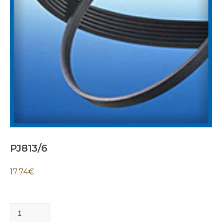
PJ813/6
17.74
€
PJ813/6
quantity