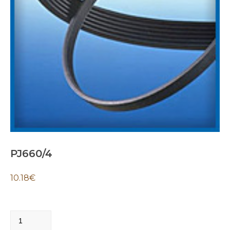
PJ660/4
10.18
€
PJ660/4
quantity