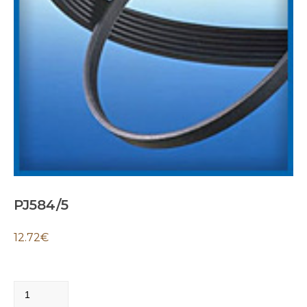
PJ584/5
12.72
€
PJ584/5
quantity