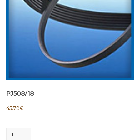
PJ508/18
45.78
€
PJ508/18
quantity