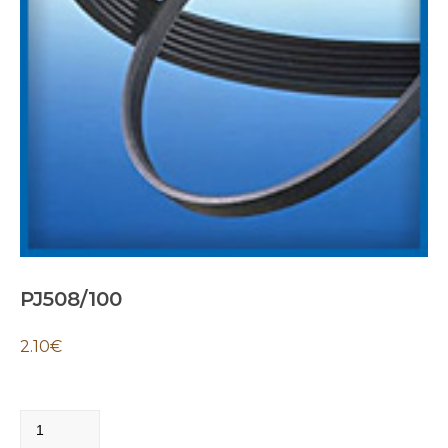
PJ508/100
2.10
€
PJ508/100
quantity