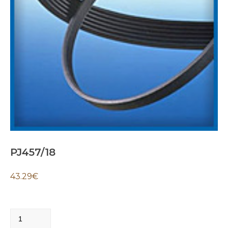
PJ457/18
43.29
€
PJ457/18
quantity