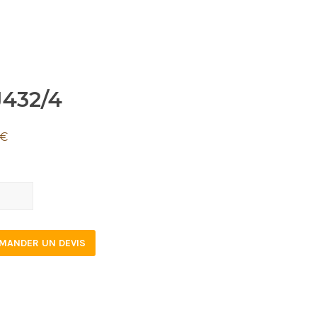
J432/4
€
2/4
tity
MANDER UN DEVIS