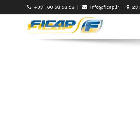
+33 1 60 58 58 58
info@ficap.fr
23 