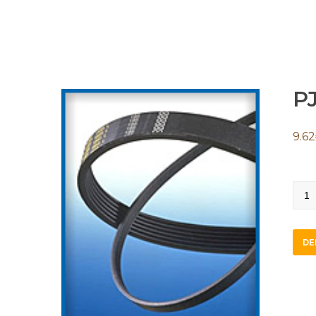
P
9.62
PJ43
quan
DE