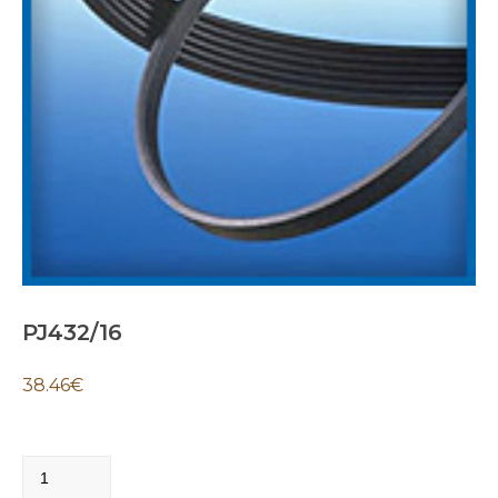
PJ432/16
38.46
€
PJ432/16
quantity