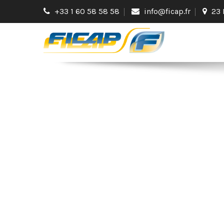
+33 1 60 58 58 58
info@ficap.fr
23 