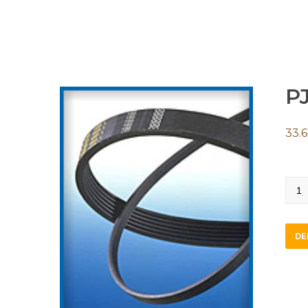
P
33.
PJ43
quan
DE