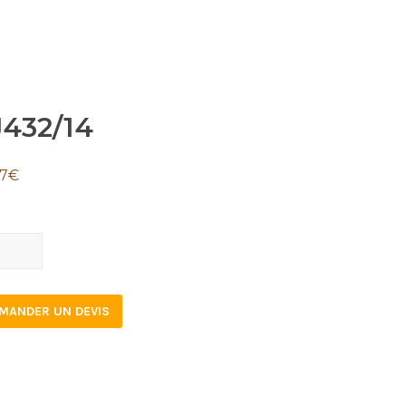
J432/14
67
€
2/14
tity
MANDER UN DEVIS