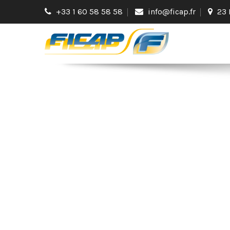
+33 1 60 58 58 58
info@ficap.fr
23 