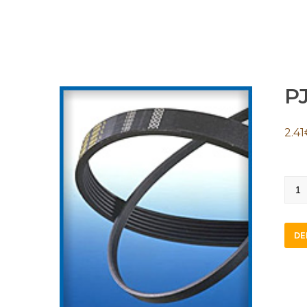
P
2.41
PJ4
quan
DE