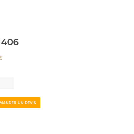
J406
€
06
tity
MANDER UN DEVIS