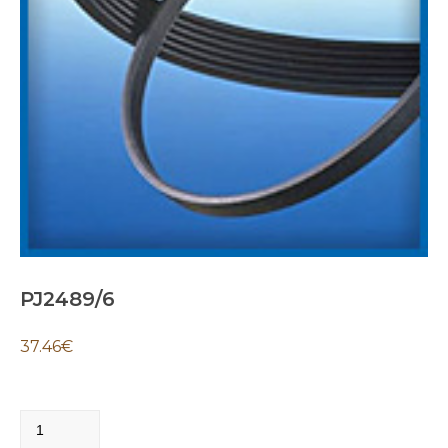
PJ2489/6
37.46
€
PJ2489/6
quantity