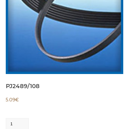
PJ2489/108
5.09
€
PJ2489/108
quantity