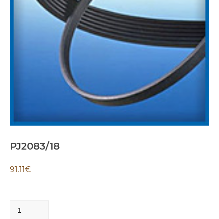
PJ2083/18
91.11
€
PJ2083/18
quantity