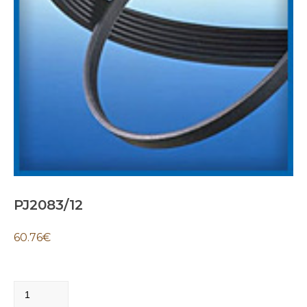
PJ2083/12
60.76
€
PJ2083/12
quantity