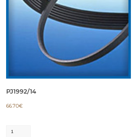
PJ1992/14
66.70
€
PJ1992/14
quantity