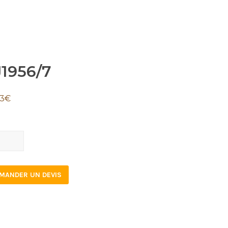
J1956/7
53
€
56/7
tity
MANDER UN DEVIS