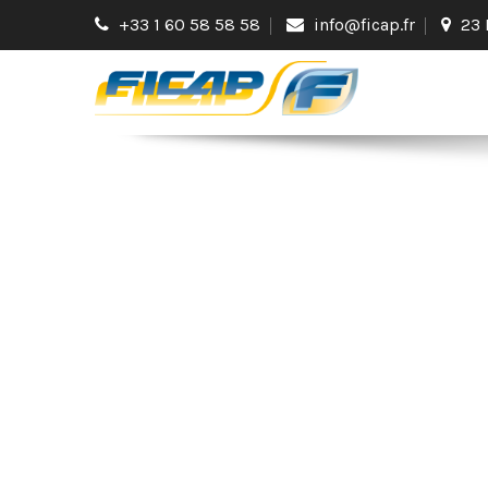
+33 1 60 58 58 58
info@ficap.fr
23 