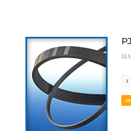
P
32.
PJ19
quan
DE