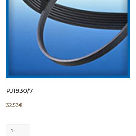
PJ1930/7
32.53
€
PJ1930/7
quantity