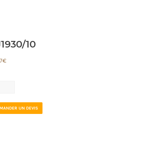
1930/10
7
€
30/10
tity
MANDER UN DEVIS