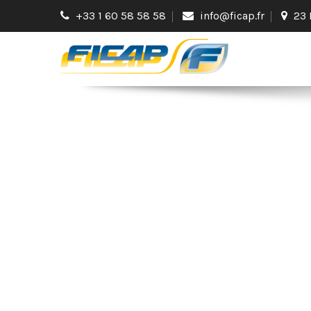
+33 1 60 58 58 58
info@ficap.fr
23 