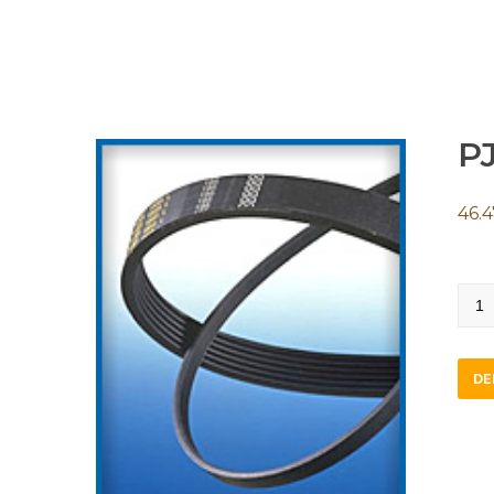
PJ
46.4
PJ19
quan
DE