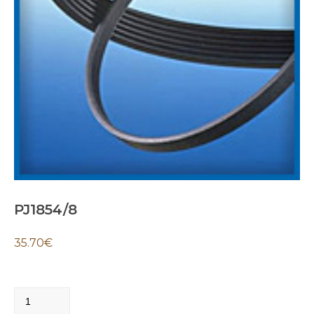
PJ1854/8
35.70
€
PJ1854/8
quantity