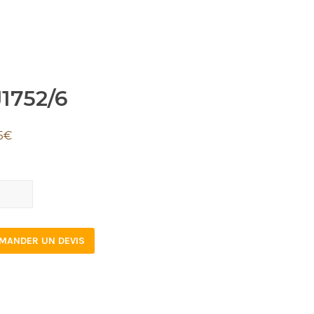
1752/6
5
€
52/6
tity
MANDER UN DEVIS