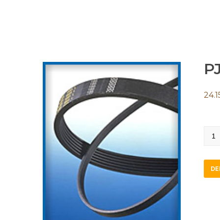
PJ
24.1
PJ17
quan
DE