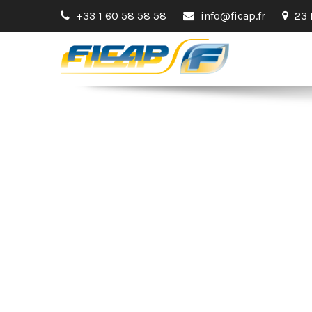
+33 1 60 58 58 58
info@ficap.fr
23 