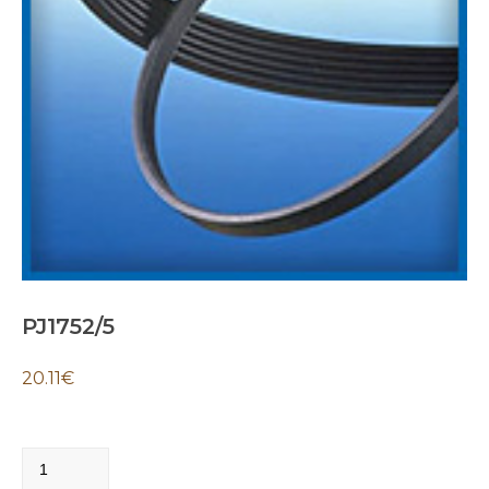
PJ1752/5
20.11
€
PJ1752/5
quantity