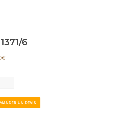
1371/6
0
€
71/6
tity
MANDER UN DEVIS