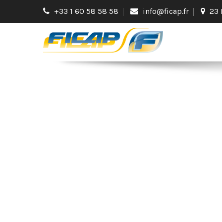
+33 1 60 58 58 58
info@ficap.fr
23 