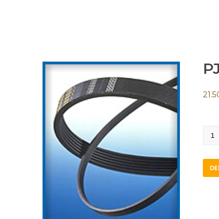
PJ
21.5
PJ13
quan
DE