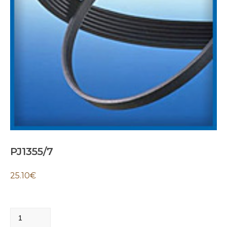
PJ1355/7
25.10
€
PJ1355/7
quantity