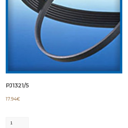
PJ1321/5
17.94
€
PJ1321/5
quantity