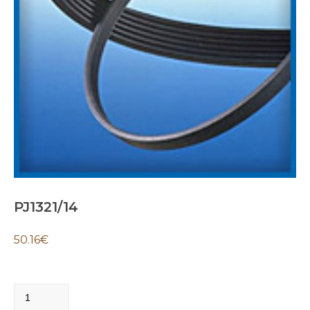
PJ1321/14
50.16
€
PJ1321/14
quantity