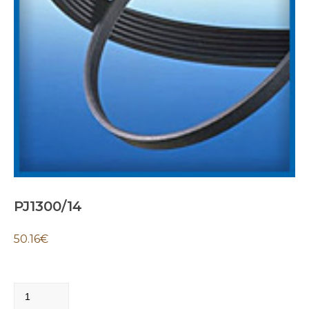
PJ1300/14
50.16
€
PJ1300/14
quantity