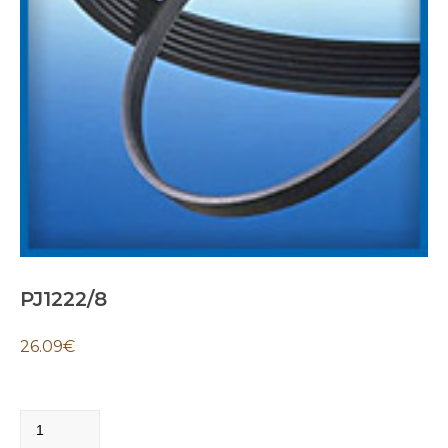
PJ1222/8
26.09
€
PJ1222/8
quantity