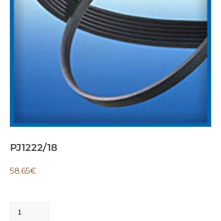
PJ1222/18
58.65
€
PJ1222/18
quantity