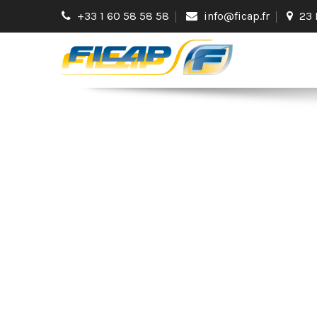
+33 1 60 58 58 58
info@ficap.fr
23 