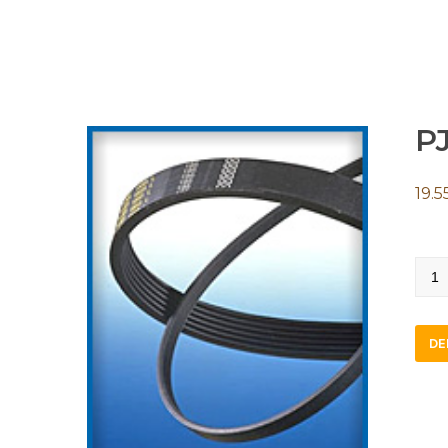
PJ
19.5
PJ12
quan
DE