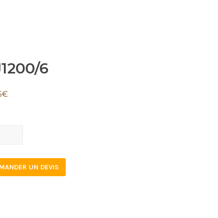
1200/6
5
€
00/6
tity
MANDER UN DEVIS