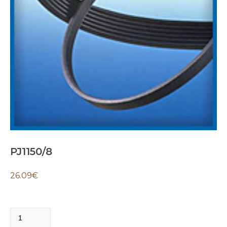
PJ1150/8
26.09
€
PJ1150/8
quantity