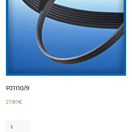
PJ1110/9
27.87
€
PJ1110/9
quantity