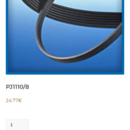
PJ1110/8
24.77
€
PJ1110/8
quantity