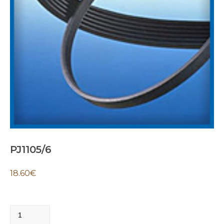
PJ1105/6
18.60
€
PJ1105/6
quantity