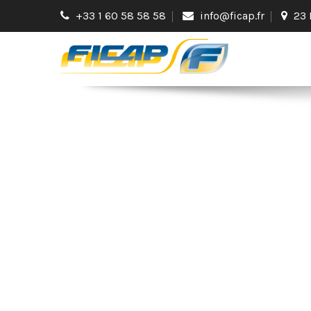
+33 1 60 58 58 58
info@ficap.fr
23 