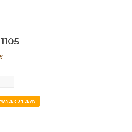
1105
€
05
tity
MANDER UN DEVIS