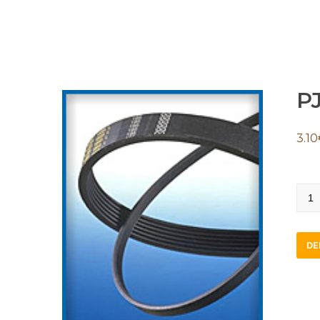
PJ
3.10
PJ11
quan
DE