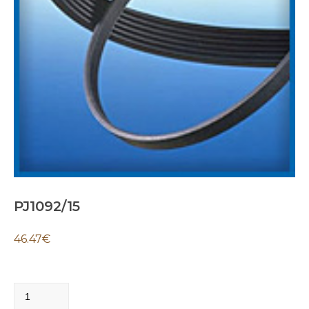
PJ1092/15
46.47
€
PJ1092/15
quantity