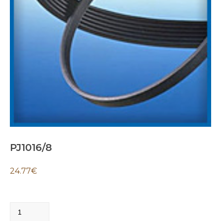
PJ1016/8
24.77
€
PJ1016/8
quantity