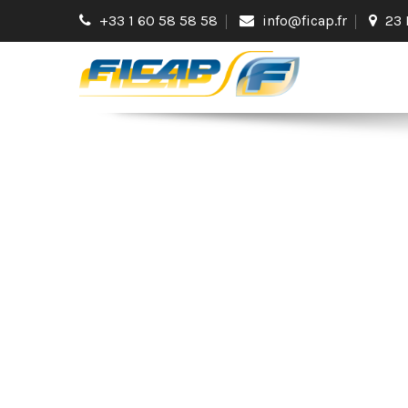
+33 1 60 58 58 58
info@ficap.fr
23 