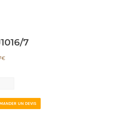
1016/7
7
€
16/7
tity
MANDER UN DEVIS