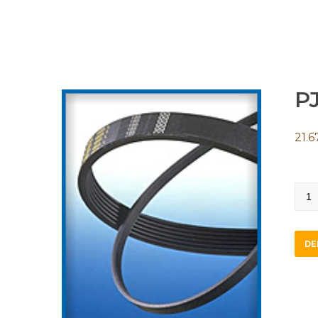
PJ
21.6
PJ10
quan
DE