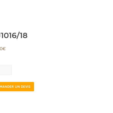
1016/18
80
€
16/18
tity
MANDER UN DEVIS