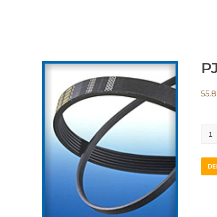
PJ
55.
PJ10
quan
DE