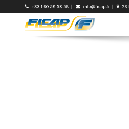
+33 1 60 58 58 58
info@ficap.fr
23 