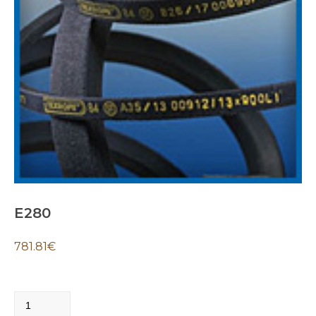
E280
781.81
€
E280