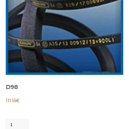
D98
111.16
€
D98