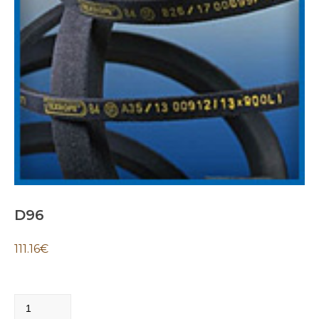
D96
111.16
€
D96